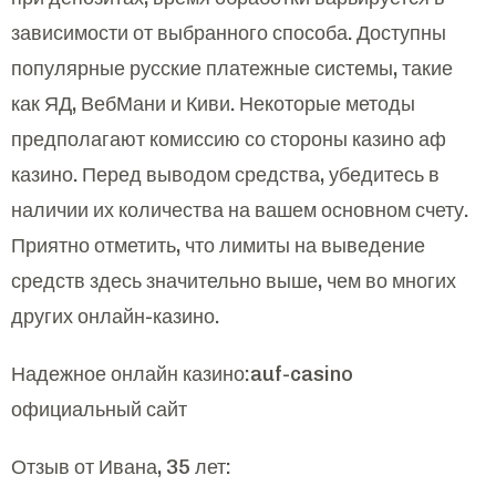
зависимости от выбранного способа.
Доступны
популярные русские платежные системы, такие
как ЯД, ВебМани и Киви.
Некоторые методы
предполагают комиссию со стороны казино аф
казино.
Перед выводом средства, убедитесь в
наличии их количества на вашем основном счету.
Приятно отметить, что лимиты на выведение
средств здесь значительно выше, чем во многих
других онлайн-казино.
Надежное онлайн казино:auf-casino
официальный сайт
Отзыв от Ивана, 35 лет: