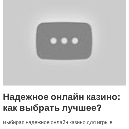
Надежное онлайн казино:
как выбрать лучшее?
Выбирая надежное онлайн казино для игры в