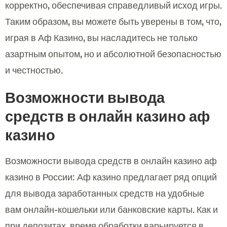
корректно, обеспечивая справедливый исход игры.
Таким образом, вы можете быть уверены в том, что,
играя в Аф Казино, вы насладитесь не только
азартным опытом, но и абсолютной безопасностью
и честностью.
Возможности вывода
средств в онлайн казино аф
казино
Возможности вывода средств в онлайн казино аф
казино в России:
Аф казино предлагает ряд опций
для вывода заработанных средств на удобные
вам онлайн-кошельки или банковские карты. Как и
при депозитах, время обработки варьируется в