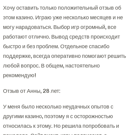
Хочу оставить только положительный отзыв об
этом казино. Играю уже несколько месяцев и не
могу нарадоваться. Выбор игр огромный, все
работают отлично. Вывод средств происходит
быстро и без проблем. Отдельное спасибо
поддержке, всегда оперативно помогают решить
любой вопрос. В общем, настоятельно
рекомендую!
Отзыв от Анны, 28 лет:
У меня было несколько неудачных опытов с
другими казино, поэтому я с осторожностью
относилась к этому. Но решила попробовать и