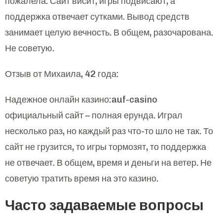
пожалела. Сайт висит, игры подвисают, а
поддержка отвечает сутками. Вывод средств
занимает целую вечность. В общем, разочарована.
Не советую.
Отзыв от Михаила, 42 года:
Надежное онлайн казино:auf-casino
официальный сайт – полная ерунда. Играл
несколько раз, но каждый раз что-то шло не так. То
сайт не грузится, то игры тормозят, то поддержка
не отвечает. В общем, время и деньги на ветер. Не
советую тратить время на это казино.
Часто задаваемые вопросы