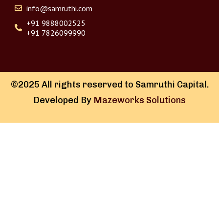
info@samruthi.com
+91 9888002525
+91 7826099990
©2025 All rights reserved to Samruthi Capital.
Developed By
Mazeworks Solutions