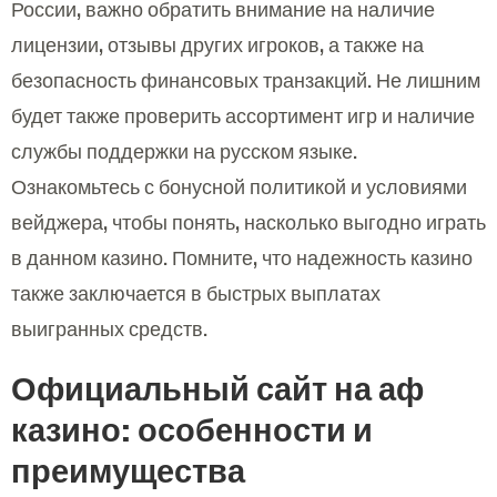
России, важно обратить внимание на наличие
лицензии, отзывы других игроков, а также на
безопасность финансовых транзакций. Не лишним
будет также проверить ассортимент игр и наличие
службы поддержки на русском языке.
Ознакомьтесь с бонусной политикой и условиями
вейджера, чтобы понять, насколько выгодно играть
в данном казино. Помните, что надежность казино
также заключается в быстрых выплатах
выигранных средств.
Официальный сайт на аф
казино: особенности и
преимущества