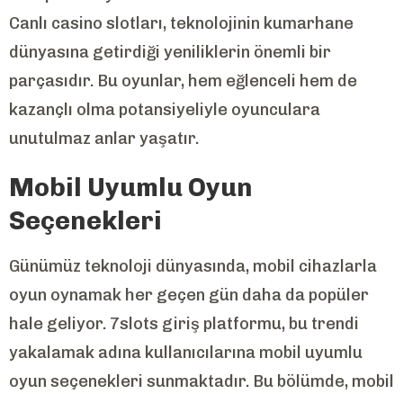
Canlı casino slotları, teknolojinin kumarhane
dünyasına getirdiği yeniliklerin önemli bir
parçasıdır. Bu oyunlar, hem eğlenceli hem de
kazançlı olma potansiyeliyle oyunculara
unutulmaz anlar yaşatır.
Mobil Uyumlu Oyun
Seçenekleri
Günümüz teknoloji dünyasında, mobil cihazlarla
oyun oynamak her geçen gün daha da popüler
hale geliyor. 7slots giriş platformu, bu trendi
yakalamak adına kullanıcılarına mobil uyumlu
oyun seçenekleri sunmaktadır. Bu bölümde, mobil