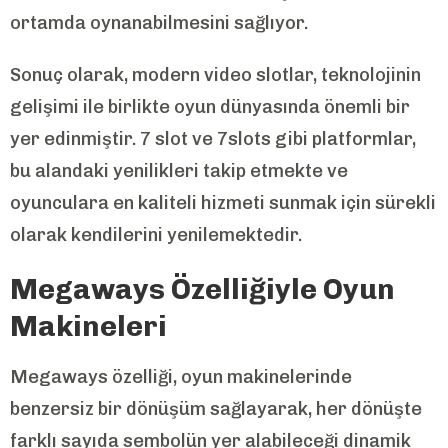
ortamda oynanabilmesini sağlıyor.
Sonuç olarak, modern video slotlar, teknolojinin
gelişimi ile birlikte oyun dünyasında önemli bir
yer edinmiştir. 7 slot ve 7slots gibi platformlar,
bu alandaki yenilikleri takip etmekte ve
oyunculara en kaliteli hizmeti sunmak için sürekli
olarak kendilerini yenilemektedir.
Megaways Özelliğiyle Oyun
Makineleri
Megaways özelliği, oyun makinelerinde
benzersiz bir dönüşüm sağlayarak, her dönüşte
farklı sayıda sembolün yer alabileceği dinamik