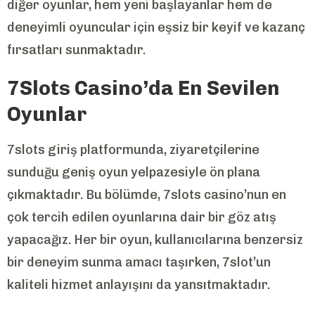
diğer oyunlar, hem yeni başlayanlar hem de
deneyimli oyuncular için eşsiz bir keyif ve kazanç
fırsatları sunmaktadır.
7Slots Casino’da En Sevilen
Oyunlar
7slots giriş platformunda, ziyaretçilerine
sunduğu geniş oyun yelpazesiyle ön plana
çıkmaktadır. Bu bölümde, 7slots casino’nun en
çok tercih edilen oyunlarına dair bir göz atış
yapacağız. Her bir oyun, kullanıcılarına benzersiz
bir deneyim sunma amacı taşırken, 7slot’un
kaliteli hizmet anlayışını da yansıtmaktadır.