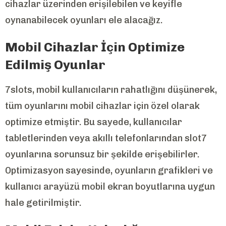
cihazlar üzerinden erişilebilen ve keyifle
oynanabilecek oyunları ele alacağız.
Mobil Cihazlar İçin Optimize
Edilmiş Oyunlar
7slots, mobil kullanıcıların rahatlığını düşünerek,
tüm oyunlarını mobil cihazlar için özel olarak
optimize etmiştir. Bu sayede, kullanıcılar
tabletlerinden veya akıllı telefonlarından slot7
oyunlarına sorunsuz bir şekilde erişebilirler.
Optimizasyon sayesinde, oyunların grafikleri ve
kullanıcı arayüzü mobil ekran boyutlarına uygun
hale getirilmiştir.