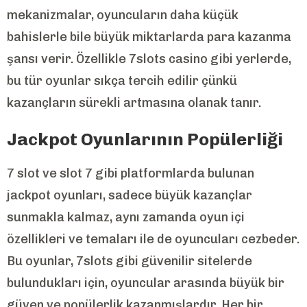
mekanizmalar, oyuncuların daha küçük
bahislerle bile büyük miktarlarda para kazanma
şansı verir. Özellikle 7slots casino gibi yerlerde,
bu tür oyunlar sıkça tercih edilir çünkü
kazançların sürekli artmasına olanak tanır.
Jackpot Oyunlarının Popülerliği
7 slot ve slot 7 gibi platformlarda bulunan
jackpot oyunları, sadece büyük kazançlar
sunmakla kalmaz, aynı zamanda oyun içi
özellikleri ve temaları ile de oyuncuları cezbeder.
Bu oyunlar, 7slots gibi güvenilir sitelerde
bulundukları için, oyuncular arasında büyük bir
güven ve popülerlik kazanmışlardır. Her bir