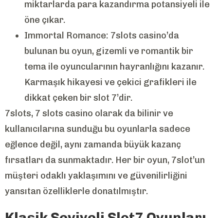
miktarlarda para kazandırma potansiyeli ile
öne çıkar.
Immortal Romance: 7slots casino’da
bulunan bu oyun, gizemli ve romantik bir
tema ile oyuncularının hayranlığını kazanır.
Karmaşık hikayesi ve çekici grafikleri ile
dikkat çeken bir slot 7’dir.
7slots, 7 slots casino olarak da bilinir ve
kullanıcılarına sunduğu bu oyunlarla sadece
eğlence değil, aynı zamanda büyük kazanç
fırsatları da sunmaktadır. Her bir oyun, 7slot’un
müşteri odaklı yaklaşımını ve güvenilirliğini
yansıtan özelliklerle donatılmıştır.
Klasik Seviyeli Slot7 Oyunları